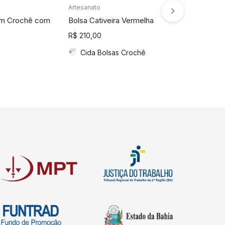
Artesanato
Artesanato
em Crochê com
Bolsa Cativeira Vermelha
Camisa Femi
Mão
R$
210,00
Rita Pires
Cida Bolsas Crochê