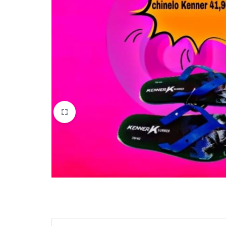
quem
mais
precisa!