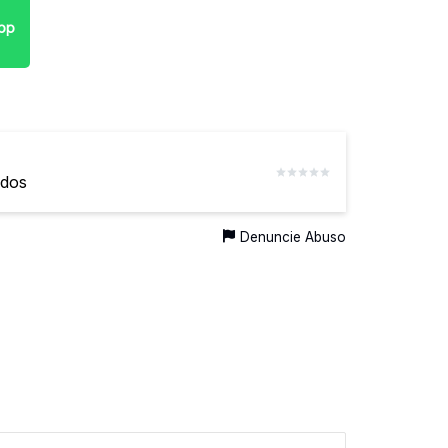
pp
ados
Denuncie Abuso