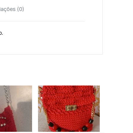
iações (0)
o.