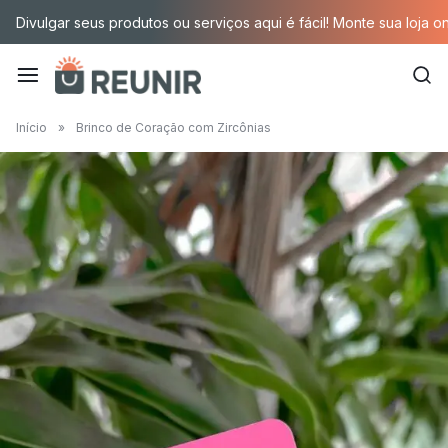
Pular
Divulgar seus produtos ou serviços aqui é fácil! Monte sua loja o
para
o
conteúdo
É
Início
»
Brinco de Coração com Zircônias
a
tecnologia
oportunizando
trabalho
decente
para
quem