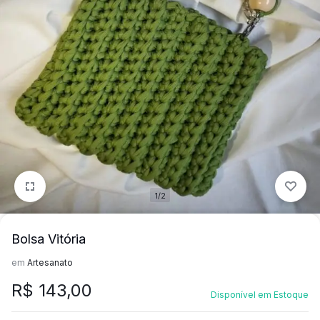
mais
precisa!
1/2
Bolsa Vitória
em
Artesanato
R$
143,00
Disponível em Estoque