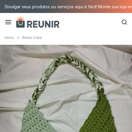
Pular
Divulgar seus produtos ou serviços aqui é fácil! Monte sua loja o
para
o
conteúdo
É
Início
»
Bolsa Clara
a
tecnologia
oportunizando
trabalho
decente
para
quem