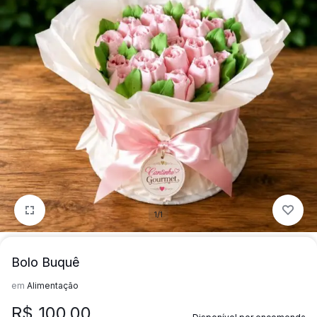
para
precisa!
quem
mais
precisa!
1/1
Bolo Buquê
em
Alimentação
R$
100,00