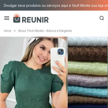
Pular
Divulgar seus produtos ou serviços aqui é fácil! Monte sua loja o
para
o
conteúdo
É
Início
»
Blusa Tricô Modal – Básica e Elegante
a
tecnologia
oportunizando
trabalho
decente
para
quem