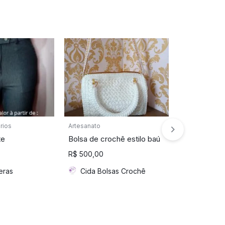
rios
Artesanato
Artesanato
te
Bolsa de crochê estilo baú
Bolsa Verd
Crochê
R$
500,00
R$
40,00
eras
Cida Bolsas Crochê
Da FRAM