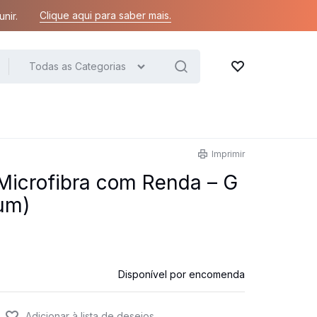
Clique aqui para saber mais.
nir.
Todas as Categorias
Lista de desejos
Imprimir
Microfibra com Renda – G
um)
Disponível por encomenda