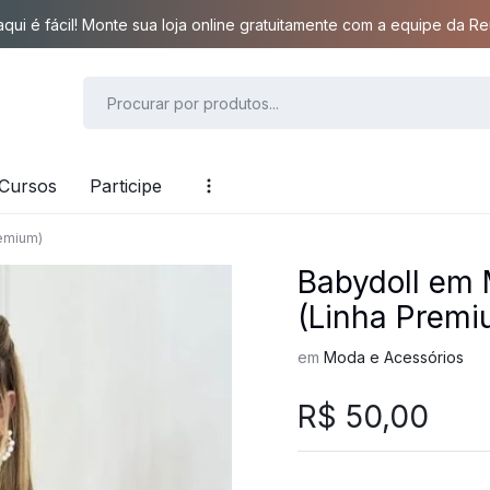
qui é fácil! Monte sua loja online gratuitamente com a equipe da Reu
Cursos
Participe
remium)
Babydoll em 
(Linha Premi
em
Moda e Acessórios
R$
50,00