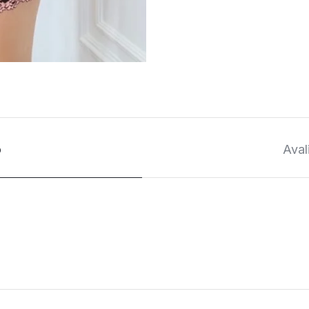
o
Aval