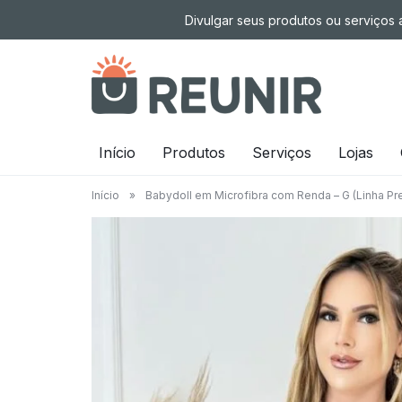
Pular
Divulgar seus produtos ou serviços a
para
o
conteúdo
É
Início
Produtos
Serviços
Lojas
a
Início
»
Babydoll em Microfibra com Renda – G (Linha P
tecnologia
oportunizando
trabalho
decente
para