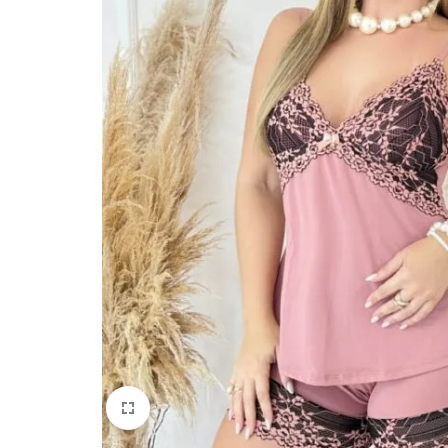
quem
mais
precisa!