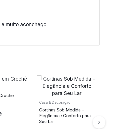
e e muito aconchego!
 Crochê
Artesanato
Vaso Artesa
Casa & Decoração
Mão
Cortinas Sob Medida –
hê
Elegância e Conforto para
R$
100,00
Seu Lar
Cerâmica