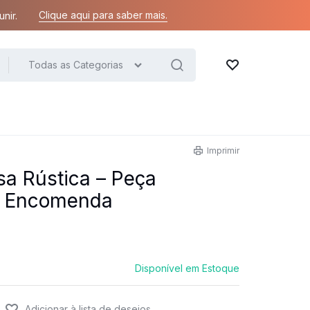
Clique aqui para saber mais.
nir.
Todas as Categorias
Lista de desejos
Imprimir
a Rústica – Peça
or Encomenda
Disponível em Estoque