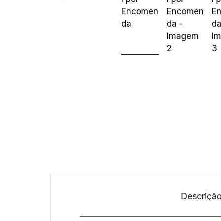
quem
mais
precisa!
Descriçã