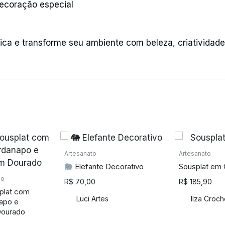
ecoração especial
ca e transforme seu ambiente com beleza, criatividad
Artesanato
Artesanato
Elefante Decorativo
Sousplat em
ão
R$
70,00
R$
185,90
plat com
Luci Artes
Ilza Croc
apo e
Dourado