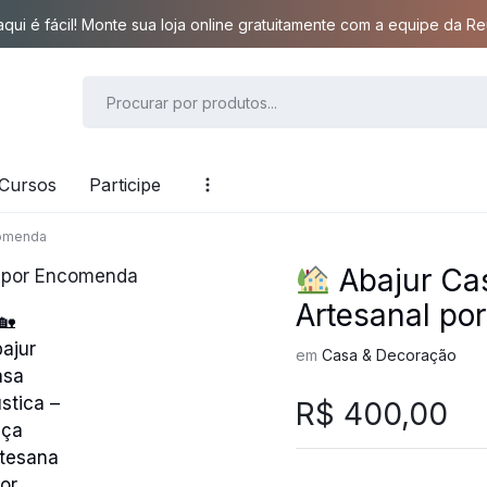
qui é fácil! Monte sua loja online gratuitamente com a equipe da Reu
Cursos
Participe
comenda
Abajur Cas
Artesanal p
em
Casa & Decoração
R$
400,00