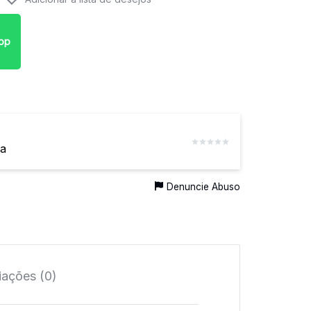
pp
da
Denuncie Abuso
iações (0)