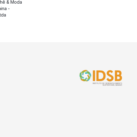
chê & Moda
nina -
tda