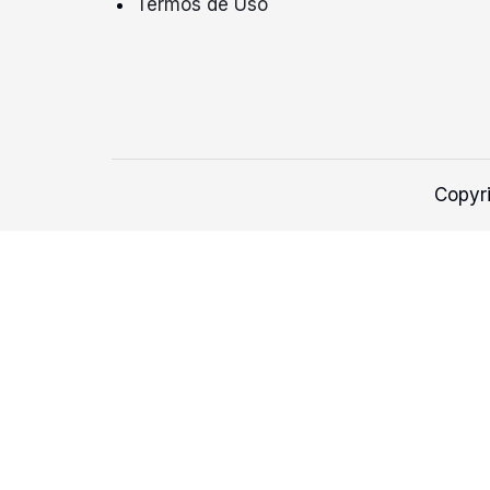
Termos de Uso
Copyr
Baixe o aplicativo REUNIR!