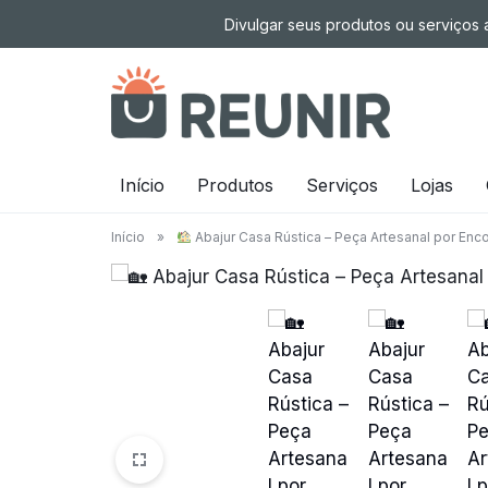
Pular
Divulgar seus produtos ou serviços a
para
o
conteúdo
É
Início
Produtos
Serviços
Lojas
a
Início
»
Abajur Casa Rústica – Peça Artesanal por En
tecnologia
oportunizando
trabalho
decente
para