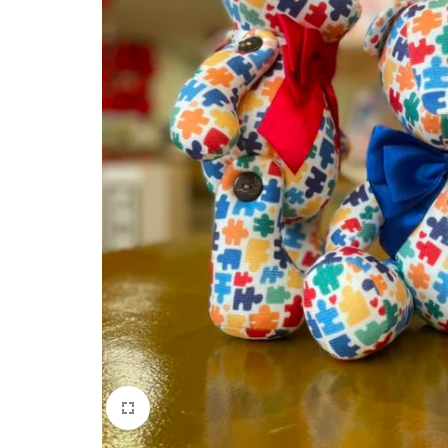
quem
mais
precisa!