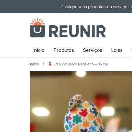
Pular
Divulgar seus produtos ou serviços a
para
o
conteúdo
É
Início
Produtos
Serviços
Lojas
a
Início
»
Urso Inclusivo Pequeno – 35 cm
tecnologia
oportunizando
trabalho
decente
para