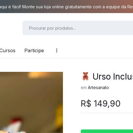
qui é fácil! Monte sua loja online gratuitamente com a equipe da Reu
Cursos
Participe
Urso Inclu
em
Artesanato
R$
149,90