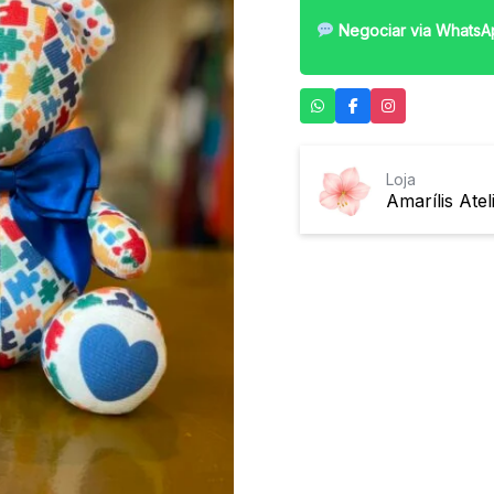
Negociar via WhatsA
Loja
Amarílis Atel