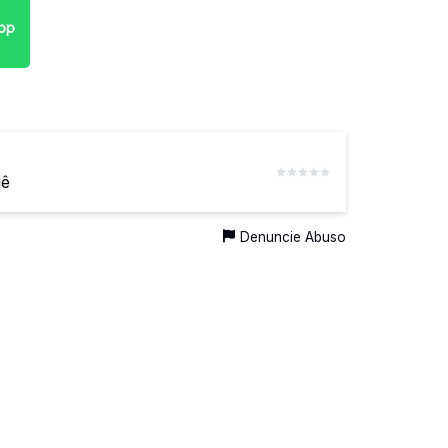
pp
iê
Denuncie Abuso