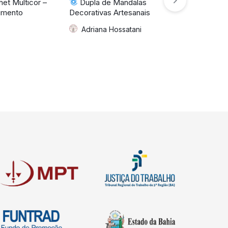
et Multicor –
Dupla de Mandalas
Conjunto Cr
imento
Decorativas Artesanais
Brisa Tropic
Adriana Hossatani
Da FRAM