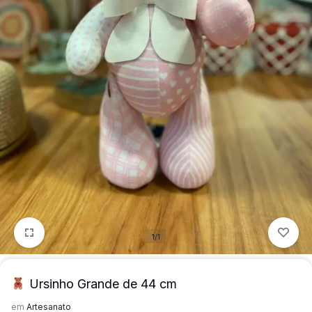
para
precisa!
quem
mais
precisa!
1/1
Ursinho Grande de 44 cm
em
Artesanato