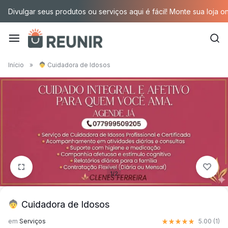
Pular
Divulgar seus produtos ou serviços aqui é fácil! Monte sua loja o
para
o
conteúdo
É
Início
»
Cuidadora de Idosos
a
tecnologia
oportunizando
trabalho
decente
1/2
para
Cuidadora de Idosos
quem
Nota
5.00
de 5 basead
em
Serviços
5.00 (
1
)