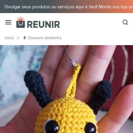
Pular
Divulgar seus produtos ou serviços aqui é fácil! Monte sua loja o
para
o
conteúdo
É
Início
»
Chaveiro Abelhinha
a
tecnologia
oportunizando
trabalho
decente
para
quem